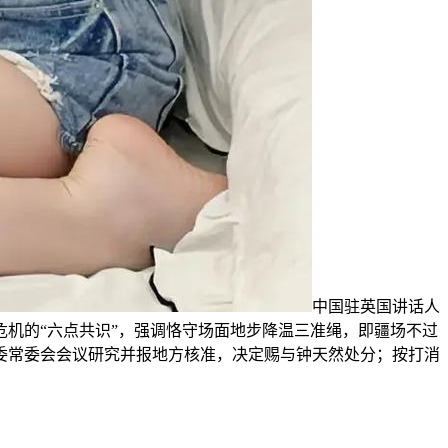
中国驻英国讲话人
机的“六点共识”，强调恪守场面地步降温三准绳，即疆场不过
委常委会会议研究并报地方核准，决定赐与钟天然处分；按打消