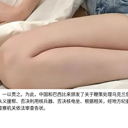
，一以贯之。为此，中国和巴西比来颁发了关于鞭策处理乌克兰危
从义援帮、否决利用核兵器、否决核电坐、根据相关，经地方纪
查察机关依法审查告状。