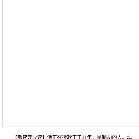
【新智元导读】他正在微软干了31年，是制AI的人。现