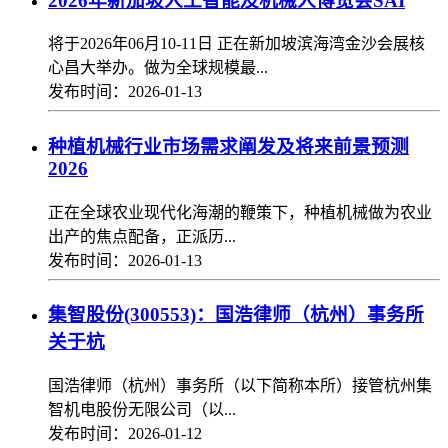
2026年新加坡人工智能及机械人博览会SAI
将于2026年06月10-11日 正在新加坡滨海湾金沙会展核
心昌大举办。做为全球规模最...
发布时间：2026-01-13
种植机械行业市场需求阐发及将来前景预测
2026
正在全球农业现代化海潮的鞭策下，种植机械做为农业
出产的焦点配备，正派历...
发布时间：2026-01-13
集智股份(300553)：国浩律师（杭州）事务所
关于杭
国浩律师（杭州）事务所（以下简称本所）接管杭州集
智机电股份无限公司（以...
发布时间：2026-01-12