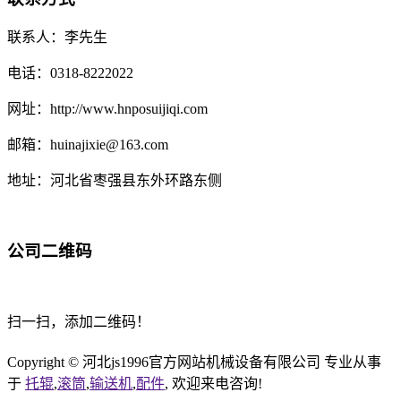
联系人：李先生
电话：0318-8222022
网址：http://www.hnposuijiqi.com
邮箱：huinajixie@163.com
地址：河北省枣强县东外环路东侧
公司二维码
扫一扫，添加二维码！
Copyright © 河北js1996官方网站机械设备有限公司 专业从事
于
托辊
,
滚筒
,
输送机
,
配件
, 欢迎来电咨询!