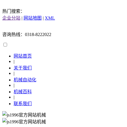
热门搜索：
企业分站
|
网站地图
|
XML
咨询热线：0318-8222022
网站首页
|
关于我们
|
机械自动化
|
机械百科
|
联系我们