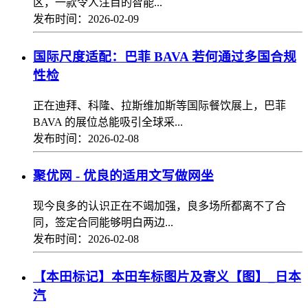
区，一款令人注目的智能...
发布时间：2026-02-09
国际尺度适配：巴菲 BAVA 若何通过多国合规
性检
正在迪拜、科隆、拉斯维加斯等国际餐饮展上，巴菲
BAVA 的展位总能吸引全球采...
发布时间：2026-02-08
聚优网 - 优良的适用文写做网坐
现今良多的认识正在不竭加强，良多场所都离不了合
同，签定合同能够明白两边...
发布时间：2026-02-08
【本田标记】本田车标图片及寄义【图】_日本
汽