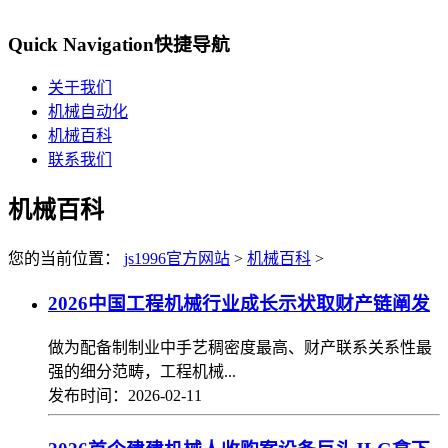
Quick Navigation
快捷导航
关于我们
机械自动化
机械百科
联系我们
机械百科
您的当前位置：
js1996官方网站
>
机械百科
>
2026中国工程机械行业成长示状取财产链阐发
做为配备制制业中手艺稠密度最高、财产联系关系性最
强的细分范畴，工程机械...
发布时间：2026-02-11